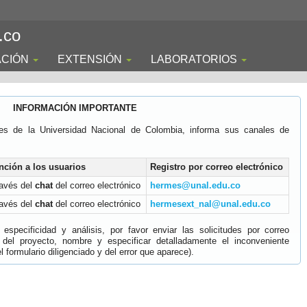
.co
ACIÓN
EXTENSIÓN
LABORATORIOS
INFORMACIÓN IMPORTANTE
es de la Universidad Nacional de Colombia, informa sus canales de
nción a los usuarios
Registro por correo electrónico
ravés del
chat
del correo electrónico
hermes@unal.edu.co
ravés del
chat
del correo electrónico
hermesext_nal@unal.edu.co
specificidad y análisis, por favor enviar las solicitudes por correo
 del proyecto, nombre y especificar detalladamente el inconveniente
 formulario diligenciado y del error que aparece).