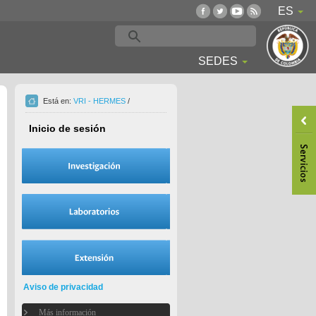
ES
SEDES
Está en:
VRI - HERMES
/
Inicio de sesión
Aviso de privacidad
Más información