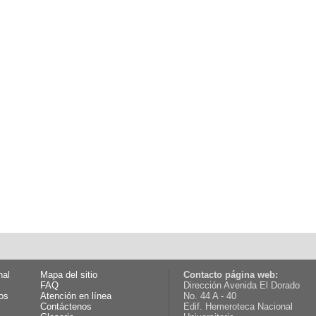
nal
Mapa del sitio
Contacto página web:
FAQ
Dirección Avenida El Dorado
os
Atención en línea
No. 44 A - 40
Contáctenos
Edif. Hemeroteca Nacional