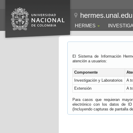
hermes.unal.edu
HERMES
INVESTIG
El Sistema de Información Herm
atención a usuarios:
Componente
Ate
Investigación y Laboratorios
A t
Extensión
A t
Para casos que requieran mayor e
electrónico con los datos de ID
(Incluyendo capturas de pantalla del