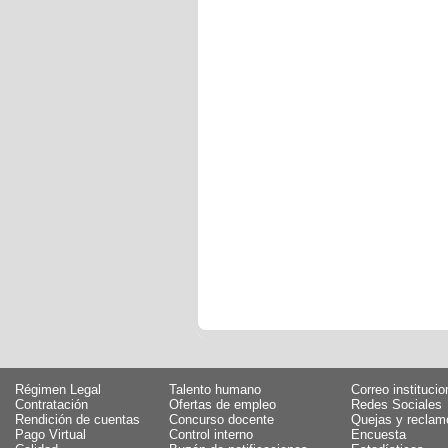
Régimen Legal
Talento humano
Correo institucio
Contratación
Ofertas de empleo
Redes Sociales
Rendición de cuentas
Concurso docente
Quejas y reclam
Pago Virtual
Control interno
Encuesta