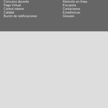
Concurso docente
Atención en línea
Pago Virtual
Encuesta
Control interno
Contáctenos
Calidad
Estadísticas
Buzón de notificaciones
Glosario