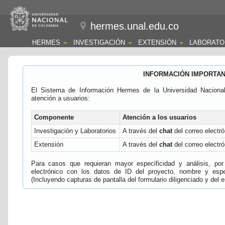
hermes.unal.edu.co
HERMES
INVESTIGACIÓN
EXTENSIÓN
LABORATO
INFORMACIÓN IMPORTA
El Sistema de Información Hermes de la Universidad Naciona
atención a usuarios:
Componente
Atención a los usuarios
Investigación y Laboratorios
A través del
chat
del correo electró
Extensión
A través del
chat
del correo electró
Para casos que requieran mayor especificidad y análisis, por 
electrónico con los datos de ID del proyecto, nombre y espec
(Incluyendo capturas de pantalla del formulario diligenciado y del e