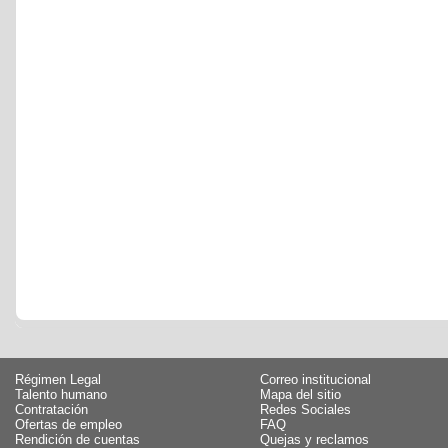
Régimen Legal
Correo institucional
Talento humano
Mapa del sitio
Contratación
Redes Sociales
Ofertas de empleo
FAQ
Rendición de cuentas
Quejas y reclamos