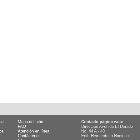
nal
Mapa del sitio
Contacto página web:
FAQ
Dirección Avenida El Dorado
os
Atención en línea
No. 44 A - 40
Contáctenos
Edif. Hemeroteca Nacional