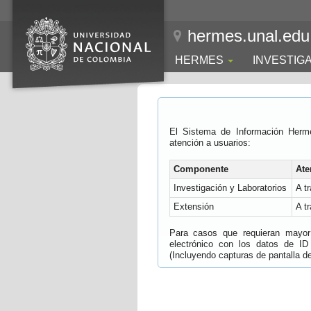
hermes.unal.edu
HERMES
INVESTIG
El Sistema de Información Herm
atención a usuarios:
Componente
Ate
Investigación y Laboratorios
A t
Extensión
A t
Para casos que requieran mayor e
electrónico con los datos de ID
(Incluyendo capturas de pantalla del