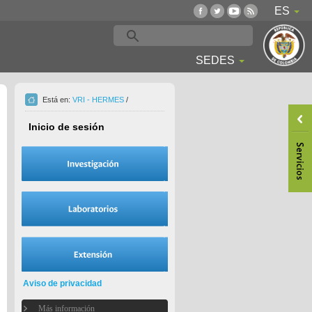
ES
SEDES
Está en:
VRI - HERMES
/
Inicio de sesión
Aviso de privacidad
Más información