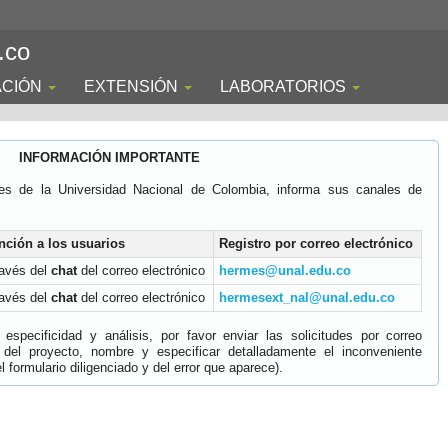
.co
ACIÓN
EXTENSIÓN
LABORATORIOS
INFORMACIÓN IMPORTANTE
es de la Universidad Nacional de Colombia, informa sus canales de
nción a los usuarios
Registro por correo electrónico
ravés del
chat
del correo electrónico
hermes@unal.edu.co
ravés del
chat
del correo electrónico
hermesext_nal@unal.edu.co
specificidad y análisis, por favor enviar las solicitudes por correo
 del proyecto, nombre y especificar detalladamente el inconveniente
 formulario diligenciado y del error que aparece).