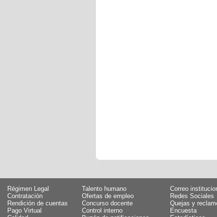
Régimen Legal
Talento humano
Correo institucio
Contratación
Ofertas de empleo
Redes Sociales
Rendición de cuentas
Concurso docente
Quejas y reclam
Pago Virtual
Control interno
Encuesta