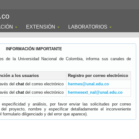
.co
ACIÓN
EXTENSIÓN
LABORATORIOS
INFORMACIÓN IMPORTANTE
es de la Universidad Nacional de Colombia, informa sus canales de
nción a los usuarios
Registro por correo electrónico
ravés del
chat
del correo electrónico
hermes@unal.edu.co
ravés del
chat
del correo electrónico
hermesext_nal@unal.edu.co
specificidad y análisis, por favor enviar las solicitudes por correo
 del proyecto, nombre y especificar detalladamente el inconveniente
 formulario diligenciado y del error que aparece).