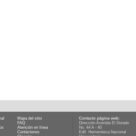
nal
Mapa del sitio
Contacto página web:
FAQ
Dirección Avenida El Dorado
os
Atención en línea
No. 44 A - 40
Contáctenos
Edif. Hemeroteca Nacional