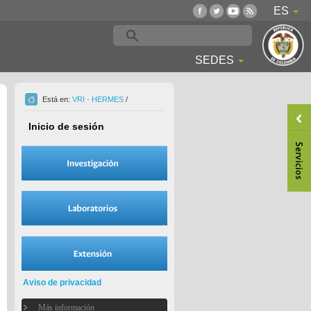
ES
SEDES
Está en:
VRI - HERMES
/
Inicio de sesión
Aviso de privacidad
Más información