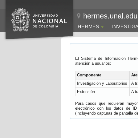
hermes.unal.edu
HERMES
INVESTIG
El Sistema de Información Herm
atención a usuarios:
Componente
Ate
Investigación y Laboratorios
A t
Extensión
A t
Para casos que requieran mayor e
electrónico con los datos de ID
(Incluyendo capturas de pantalla del