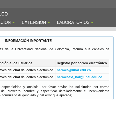
.co
ACIÓN
EXTENSIÓN
LABORATORIOS
INFORMACIÓN IMPORTANTE
es de la Universidad Nacional de Colombia, informa sus canales de
nción a los usuarios
Registro por correo electrónico
ravés del
chat
del correo electrónico
hermes@unal.edu.co
ravés del
chat
del correo electrónico
hermesext_nal@unal.edu.co
specificidad y análisis, por favor enviar las solicitudes por correo
 del proyecto, nombre y especificar detalladamente el inconveniente
 formulario diligenciado y del error que aparece).