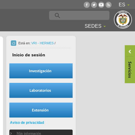
ES
SEDES
Está en:
VRI - HERMES
/
Inicio de sesión
Aviso de privacidad
Más información