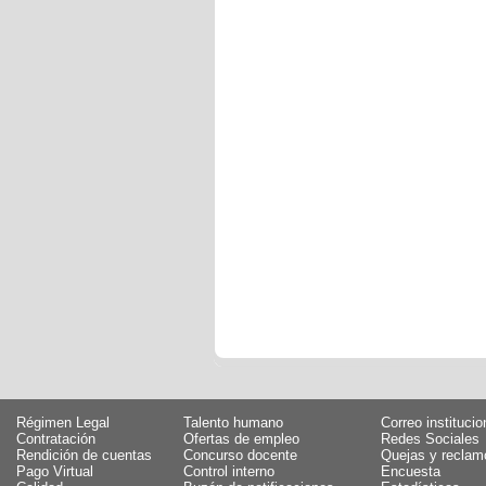
Régimen Legal
Talento humano
Correo institucio
Contratación
Ofertas de empleo
Redes Sociales
Rendición de cuentas
Concurso docente
Quejas y reclam
Pago Virtual
Control interno
Encuesta