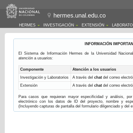
hermes.unal.edu.co
HERMES
INVESTIGACIÓN
EXTENSIÓN
LABORATO
INFORMACIÓN IMPORTA
El Sistema de Información Hermes de la Universidad Naciona
atención a usuarios:
Componente
Atención a los usuarios
Investigación y Laboratorios
A través del
chat
del correo electró
Extensión
A través del
chat
del correo electró
Para casos que requieran mayor especificidad y análisis, por 
electrónico con los datos de ID del proyecto, nombre y espec
(Incluyendo capturas de pantalla del formulario diligenciado y del e