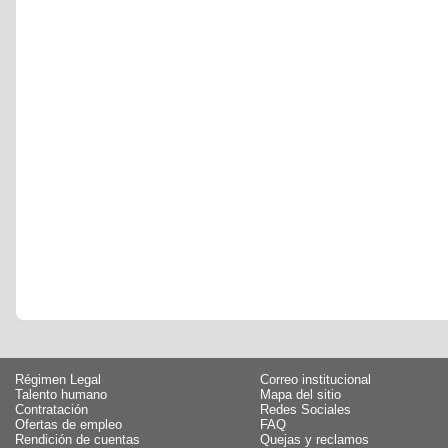
Régimen Legal
Correo institucional
Talento humano
Mapa del sitio
Contratación
Redes Sociales
Ofertas de empleo
FAQ
Rendición de cuentas
Quejas y reclamos