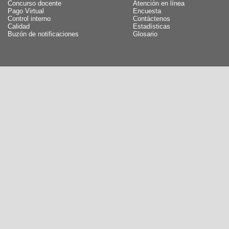
Concurso docente
Atención en línea
Pago Virtual
Encuesta
Control interno
Contáctenos
Calidad
Estadísticas
Buzón de notificaciones
Glosario