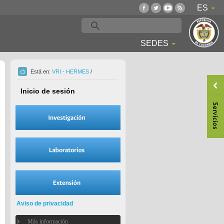
ES
SEDES
Está en:
VRI - HERMES
/
Inicio de sesión
Aviso de privacidad
Más información