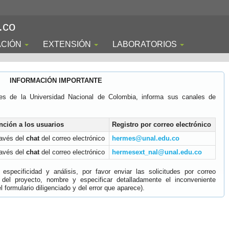
.co
ACIÓN
EXTENSIÓN
LABORATORIOS
INFORMACIÓN IMPORTANTE
es de la Universidad Nacional de Colombia, informa sus canales de
nción a los usuarios
Registro por correo electrónico
ravés del
chat
del correo electrónico
hermes@unal.edu.co
ravés del
chat
del correo electrónico
hermesext_nal@unal.edu.co
specificidad y análisis, por favor enviar las solicitudes por correo
 del proyecto, nombre y especificar detalladamente el inconveniente
 formulario diligenciado y del error que aparece).