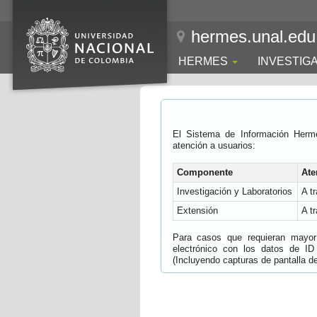
hermes.unal.edu
HERMES
INVESTIG
El Sistema de Información Herm
atención a usuarios:
Componente
Ate
Investigación y Laboratorios
A t
Extensión
A t
Para casos que requieran mayor e
electrónico con los datos de ID
(Incluyendo capturas de pantalla del