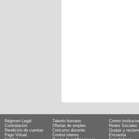
Régimen Legal
Talento humano
Correo institucio
Contratación
Ofertas de empleo
Redes Sociales
Rendición de cuentas
Concurso docente
Quejas y reclam
Pago Virtual
Control interno
Encuesta