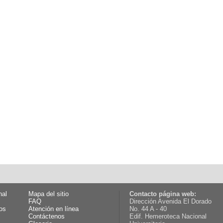
nal
Mapa del sitio
Contacto página web:
FAQ
Dirección Avenida El Dorado
os
Atención en línea
No. 44 A - 40
Contáctenos
Edif. Hemeroteca Nacional