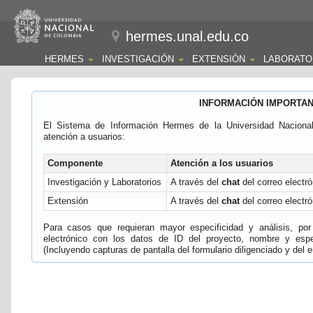
hermes.unal.edu.co
HERMES
INVESTIGACIÓN
EXTENSIÓN
LABORATO
INFORMACIÓN IMPORTA
El Sistema de Información Hermes de la Universidad Naciona
atención a usuarios:
Componente
Atención a los usuarios
Investigación y Laboratorios
A través del
chat
del correo electró
Extensión
A través del
chat
del correo electró
Para casos que requieran mayor especificidad y análisis, por 
electrónico con los datos de ID del proyecto, nombre y espec
(Incluyendo capturas de pantalla del formulario diligenciado y del e