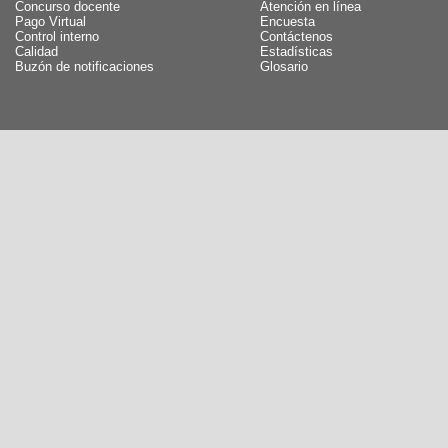
Concurso docente
Atención en línea
Pago Virtual
Encuesta
Control interno
Contáctenos
Calidad
Estadísticas
Buzón de notificaciones
Glosario