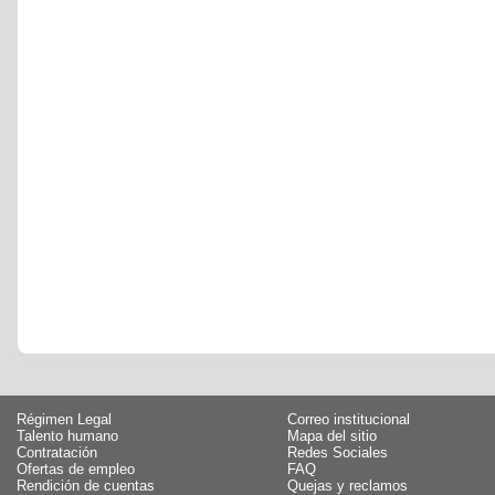
Régimen Legal
Correo institucional
Talento humano
Mapa del sitio
Contratación
Redes Sociales
Ofertas de empleo
FAQ
Rendición de cuentas
Quejas y reclamos