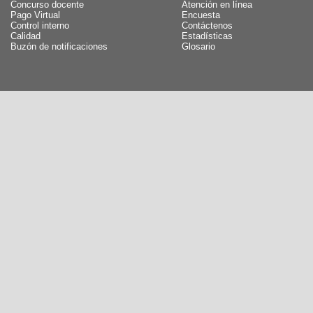
Concurso docente
Atención en línea
Pago Virtual
Encuesta
Control interno
Contáctenos
Calidad
Estadísticas
Buzón de notificaciones
Glosario