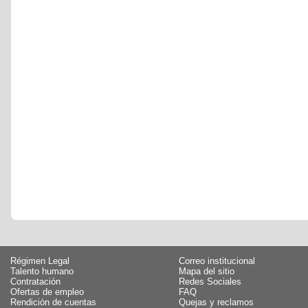
Régimen Legal
Correo institucional
Talento humano
Mapa del sitio
Contratación
Redes Sociales
Ofertas de empleo
FAQ
Rendición de cuentas
Quejas y reclamos