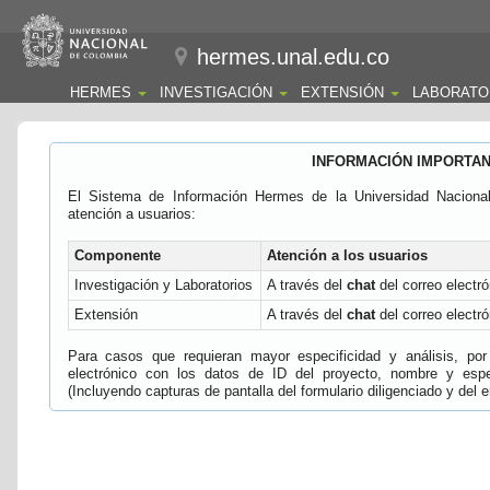
hermes.unal.edu.co
HERMES
INVESTIGACIÓN
EXTENSIÓN
LABORATO
INFORMACIÓN IMPORTA
El Sistema de Información Hermes de la Universidad Naciona
atención a usuarios:
Componente
Atención a los usuarios
Investigación y Laboratorios
A través del
chat
del correo electró
Extensión
A través del
chat
del correo electró
Para casos que requieran mayor especificidad y análisis, por 
electrónico con los datos de ID del proyecto, nombre y espec
(Incluyendo capturas de pantalla del formulario diligenciado y del e