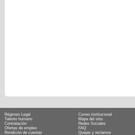
Régimen Legal
Correo institucional
Talento humano
Mapa del sitio
Contratación
Redes Sociales
Ofertas de empleo
FAQ
Rendición de cuentas
Quejas y reclamos