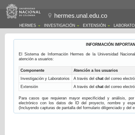
hermes.unal.edu.co
HERMES
INVESTIGACIÓN
EXTENSIÓN
LABORATO
INFORMACIÓN IMPORTA
El Sistema de Información Hermes de la Universidad Naciona
atención a usuarios:
Componente
Atención a los usuarios
Investigación y Laboratorios
A través del
chat
del correo electró
Extensión
A través del
chat
del correo electró
Para casos que requieran mayor especificidad y análisis, por 
electrónico con los datos de ID del proyecto, nombre y espec
(Incluyendo capturas de pantalla del formulario diligenciado y del e