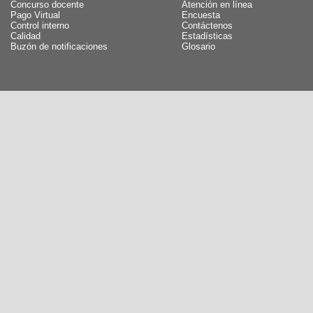
Concurso docente
Atención en línea
Pago Virtual
Encuesta
Control interno
Contáctenos
Calidad
Estadísticas
Buzón de notificaciones
Glosario