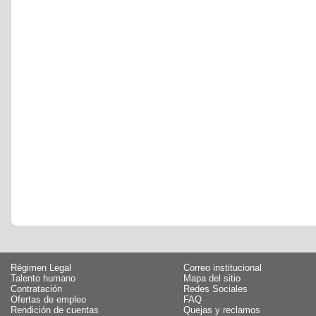
Régimen Legal
Correo institucional
Talento humano
Mapa del sitio
Contratación
Redes Sociales
Ofertas de empleo
FAQ
Rendición de cuentas
Quejas y reclamos