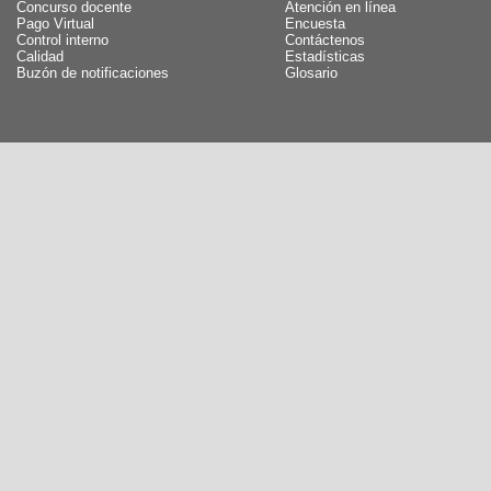
Concurso docente
Atención en línea
Pago Virtual
Encuesta
Control interno
Contáctenos
Calidad
Estadísticas
Buzón de notificaciones
Glosario