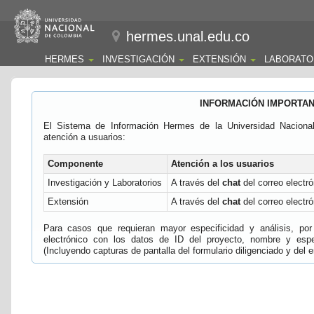
hermes.unal.edu.co
HERMES
INVESTIGACIÓN
EXTENSIÓN
LABORATO
INFORMACIÓN IMPORTA
El Sistema de Información Hermes de la Universidad Naciona
atención a usuarios:
Componente
Atención a los usuarios
Investigación y Laboratorios
A través del
chat
del correo electró
Extensión
A través del
chat
del correo electró
Para casos que requieran mayor especificidad y análisis, por 
electrónico con los datos de ID del proyecto, nombre y espec
(Incluyendo capturas de pantalla del formulario diligenciado y del e