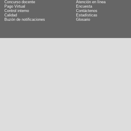
Concurso docente
Atención en línea
Pago Virtual
Encuesta
Control interno
Contáctenos
Calidad
Estadísticas
Buzón de notificaciones
Glosario