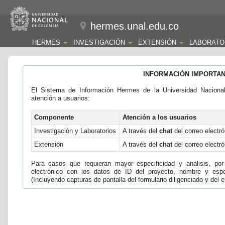
hermes.unal.edu.co
HERMES
INVESTIGACIÓN
EXTENSIÓN
LABORATO
INFORMACIÓN IMPORTA
El Sistema de Información Hermes de la Universidad Naciona
atención a usuarios:
Componente
Atención a los usuarios
Investigación y Laboratorios
A través del
chat
del correo electró
Extensión
A través del
chat
del correo electró
Para casos que requieran mayor especificidad y análisis, por 
electrónico con los datos de ID del proyecto, nombre y espec
(Incluyendo capturas de pantalla del formulario diligenciado y del e