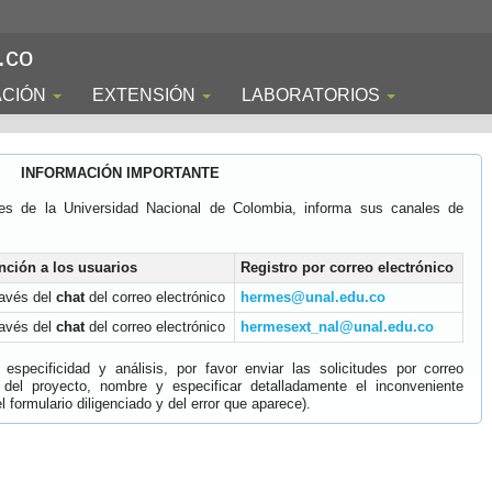
.co
ACIÓN
EXTENSIÓN
LABORATORIOS
INFORMACIÓN IMPORTANTE
es de la Universidad Nacional de Colombia, informa sus canales de
nción a los usuarios
Registro por correo electrónico
ravés del
chat
del correo electrónico
hermes@unal.edu.co
ravés del
chat
del correo electrónico
hermesext_nal@unal.edu.co
specificidad y análisis, por favor enviar las solicitudes por correo
 del proyecto, nombre y especificar detalladamente el inconveniente
 formulario diligenciado y del error que aparece).