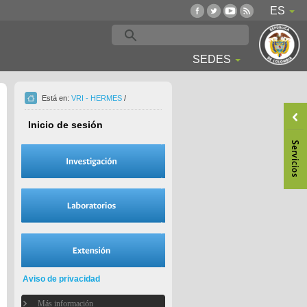
ES
SEDES
Está en:
VRI - HERMES
/
Inicio de sesión
Aviso de privacidad
Más información