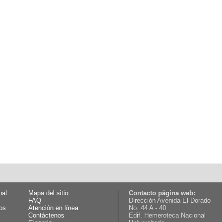
nal
Mapa del sitio
Contacto página web:
FAQ
Dirección Avenida El Dorado
os
Atención en línea
No. 44 A - 40
Contáctenos
Edif. Hemeroteca Nacional