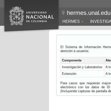
hermes.unal.edu
HERMES
INVESTIG
El Sistema de Información Herm
atención a usuarios:
Componente
Ate
Investigación y Laboratorios
A t
Extensión
A t
Para casos que requieran mayor e
electrónico con los datos de ID
(Incluyendo capturas de pantalla del