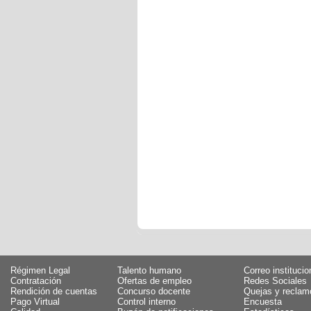
Régimen Legal
Talento humano
Correo institucio
Contratación
Ofertas de empleo
Redes Sociales
Rendición de cuentas
Concurso docente
Quejas y reclam
Pago Virtual
Control interno
Encuesta