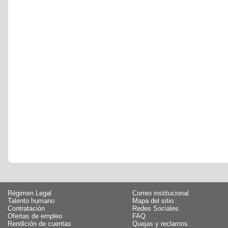
Régimen Legal
Correo institucional
Talento humano
Mapa del sitio
Contratación
Redes Sociales
Ofertas de empleo
FAQ
Rendición de cuentas
Quejas y reclamos