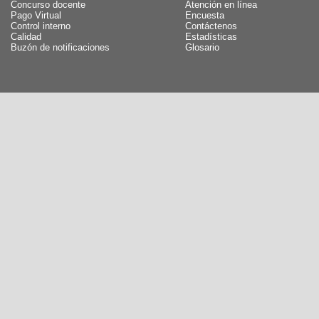
Concurso docente
Atención en línea
Pago Virtual
Encuesta
Control interno
Contáctenos
Calidad
Estadísticas
Buzón de notificaciones
Glosario