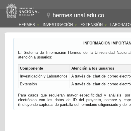
hermes.unal.edu.co
HERMES
INVESTIGACIÓN
EXTENSIÓN
LABORATO
INFORMACIÓN IMPORTA
El Sistema de Información Hermes de la Universidad Naciona
atención a usuarios:
Componente
Atención a los usuarios
Investigación y Laboratorios
A través del
chat
del correo electró
Extensión
A través del
chat
del correo electró
Para casos que requieran mayor especificidad y análisis, por 
electrónico con los datos de ID del proyecto, nombre y espec
(Incluyendo capturas de pantalla del formulario diligenciado y del e