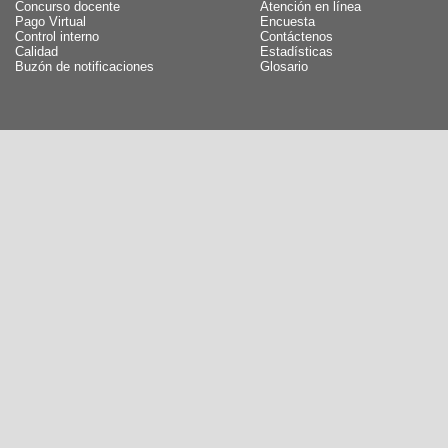
Concurso docente
Atención en línea
Pago Virtual
Encuesta
Control interno
Contáctenos
Calidad
Estadísticas
Buzón de notificaciones
Glosario