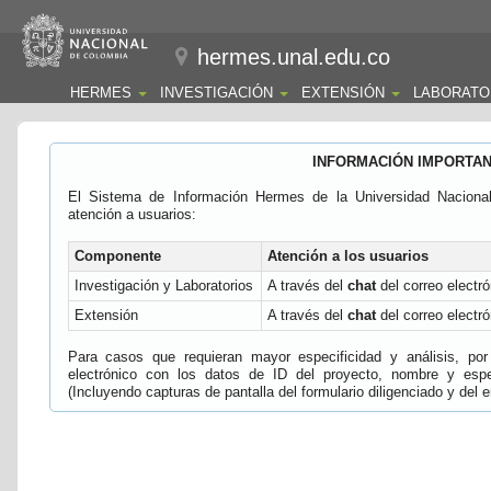
hermes.unal.edu.co
HERMES
INVESTIGACIÓN
EXTENSIÓN
LABORATO
INFORMACIÓN IMPORTA
El Sistema de Información Hermes de la Universidad Naciona
atención a usuarios:
Componente
Atención a los usuarios
Investigación y Laboratorios
A través del
chat
del correo electró
Extensión
A través del
chat
del correo electró
Para casos que requieran mayor especificidad y análisis, por 
electrónico con los datos de ID del proyecto, nombre y espec
(Incluyendo capturas de pantalla del formulario diligenciado y del e