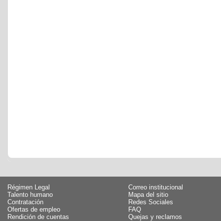
Régimen Legal
Correo institucional
Talento humano
Mapa del sitio
Contratación
Redes Sociales
Ofertas de empleo
FAQ
Rendición de cuentas
Quejas y reclamos