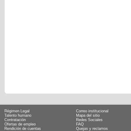
Régimen Legal
Correo institucional
Talento humano
Mapa del sitio
Contratación
Redes Sociales
Ofertas de empleo
FAQ
Rendición de cuentas
Quejas y reclamos