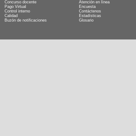
Concurso docente
Atención en línea
Pago Virtual
Encuesta
Control interno
Contáctenos
Calidad
Estadísticas
Buzón de notificaciones
Glosario