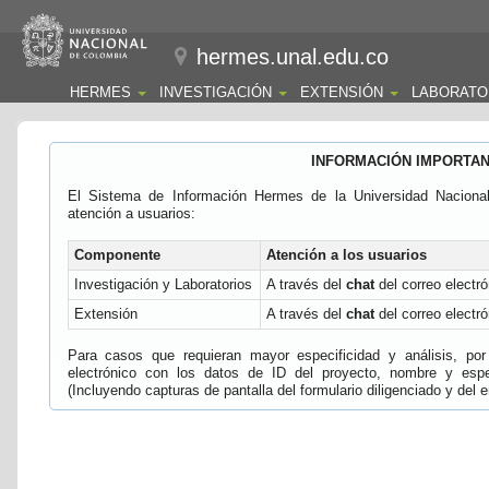
hermes.unal.edu.co
HERMES
INVESTIGACIÓN
EXTENSIÓN
LABORATO
INFORMACIÓN IMPORTA
El Sistema de Información Hermes de la Universidad Naciona
atención a usuarios:
Componente
Atención a los usuarios
Investigación y Laboratorios
A través del
chat
del correo electró
Extensión
A través del
chat
del correo electró
Para casos que requieran mayor especificidad y análisis, por 
electrónico con los datos de ID del proyecto, nombre y espec
(Incluyendo capturas de pantalla del formulario diligenciado y del e