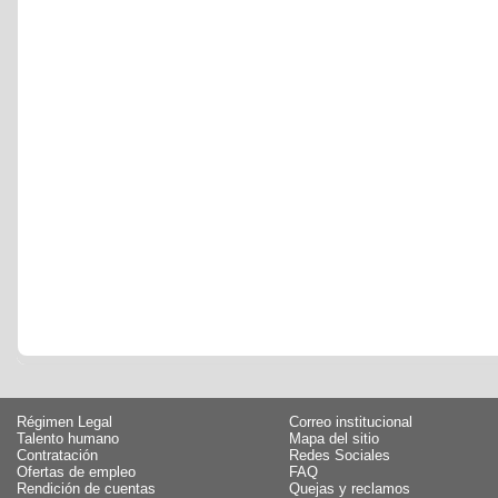
Régimen Legal
Correo institucional
Talento humano
Mapa del sitio
Contratación
Redes Sociales
Ofertas de empleo
FAQ
Rendición de cuentas
Quejas y reclamos