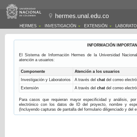
hermes.unal.edu.co
HERMES
INVESTIGACIÓN
EXTENSIÓN
LABORATO
INFORMACIÓN IMPORTA
El Sistema de Información Hermes de la Universidad Naciona
atención a usuarios:
Componente
Atención a los usuarios
Investigación y Laboratorios
A través del
chat
del correo electró
Extensión
A través del
chat
del correo electró
Para casos que requieran mayor especificidad y análisis, por 
electrónico con los datos de ID del proyecto, nombre y espec
(Incluyendo capturas de pantalla del formulario diligenciado y del e