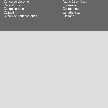
Concurso docente
Atención en línea
Pago Virtual
Encuesta
Control interno
Contáctenos
Calidad
Estadísticas
Buzón de notificaciones
Glosario