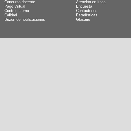
Concurso docente
Atención en línea
Pago Virtual
Encuesta
Control interno
Contáctenos
Calidad
Estadísticas
Buzón de notificaciones
Glosario