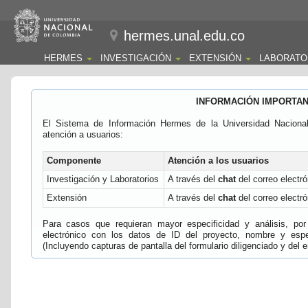
hermes.unal.edu.co
HERMES
INVESTIGACIÓN
EXTENSIÓN
LABORATO
INFORMACIÓN IMPORTA
El Sistema de Información Hermes de la Universidad Naciona
atención a usuarios:
Componente
Atención a los usuarios
Investigación y Laboratorios
A través del
chat
del correo electró
Extensión
A través del
chat
del correo electró
Para casos que requieran mayor especificidad y análisis, por 
electrónico con los datos de ID del proyecto, nombre y espec
(Incluyendo capturas de pantalla del formulario diligenciado y del e