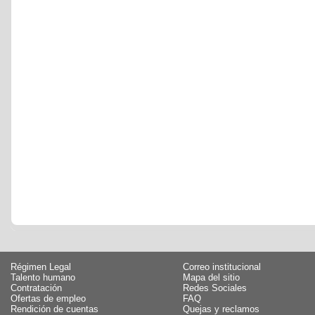
Régimen Legal
Correo institucional
Talento humano
Mapa del sitio
Contratación
Redes Sociales
Ofertas de empleo
FAQ
Rendición de cuentas
Quejas y reclamos