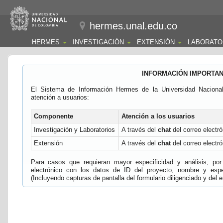
hermes.unal.edu.co
HERMES
INVESTIGACIÓN
EXTENSIÓN
LABORATO
INFORMACIÓN IMPORTA
El Sistema de Información Hermes de la Universidad Naciona
atención a usuarios:
Componente
Atención a los usuarios
Investigación y Laboratorios
A través del
chat
del correo electró
Extensión
A través del
chat
del correo electró
Para casos que requieran mayor especificidad y análisis, por 
electrónico con los datos de ID del proyecto, nombre y espec
(Incluyendo capturas de pantalla del formulario diligenciado y del e