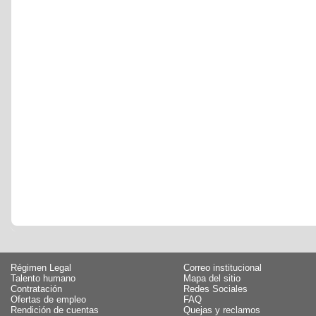
Régimen Legal
Correo institucional
Talento humano
Mapa del sitio
Contratación
Redes Sociales
Ofertas de empleo
FAQ
Rendición de cuentas
Quejas y reclamos