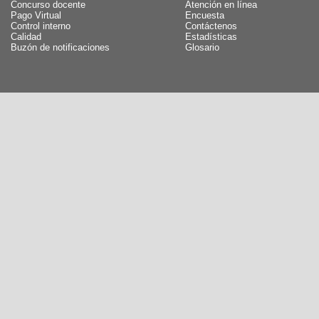
Concurso docente
Atención en línea
Pago Virtual
Encuesta
Control interno
Contáctenos
Calidad
Estadísticas
Buzón de notificaciones
Glosario