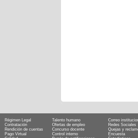
Régimen Legal
Talento humano
Correo institucio
Contratación
Ofertas de empleo
Redes Sociales
Rendición de cuentas
Concurso docente
Quejas y reclam
Pago Virtual
Control interno
Encuesta