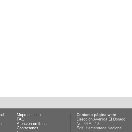
nal
Mapa del sitio
Contacto página web:
FAQ
Dirección Avenida El Dorado
os
Atención en línea
No. 44 A - 40
Contáctenos
Edif. Hemeroteca Nacional