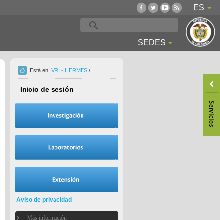
ES
SEDES
Está en:
VRI - HERMES
/
Inicio de sesión
Aviso de privacidad
Más información