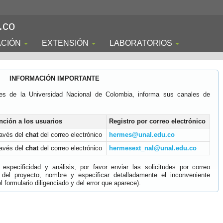
.co
ACIÓN
EXTENSIÓN
LABORATORIOS
INFORMACIÓN IMPORTANTE
es de la Universidad Nacional de Colombia, informa sus canales de
nción a los usuarios
Registro por correo electrónico
ravés del
chat
del correo electrónico
hermes@unal.edu.co
ravés del
chat
del correo electrónico
hermesext_nal@unal.edu.co
specificidad y análisis, por favor enviar las solicitudes por correo
 del proyecto, nombre y especificar detalladamente el inconveniente
 formulario diligenciado y del error que aparece).