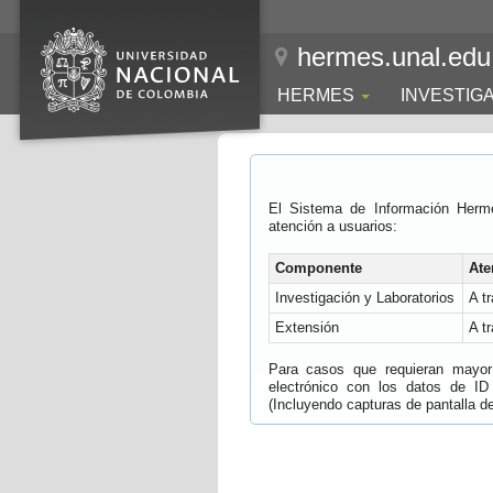
hermes.unal.edu
HERMES
INVESTIG
El Sistema de Información Herm
atención a usuarios:
Componente
Ate
Investigación y Laboratorios
A t
Extensión
A t
Para casos que requieran mayor e
electrónico con los datos de ID
(Incluyendo capturas de pantalla del