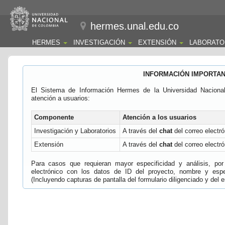
hermes.unal.edu.co
HERMES
INVESTIGACIÓN
EXTENSIÓN
LABORATO
INFORMACIÓN IMPORTA
El Sistema de Información Hermes de la Universidad Naciona
atención a usuarios:
Componente
Atención a los usuarios
Investigación y Laboratorios
A través del
chat
del correo electró
Extensión
A través del
chat
del correo electró
Para casos que requieran mayor especificidad y análisis, por 
electrónico con los datos de ID del proyecto, nombre y espec
(Incluyendo capturas de pantalla del formulario diligenciado y del e