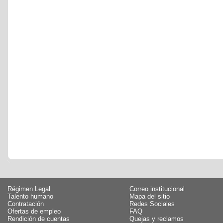
Régimen Legal
Correo institucional
Talento humano
Mapa del sitio
Contratación
Redes Sociales
Ofertas de empleo
FAQ
Rendición de cuentas
Quejas y reclamos