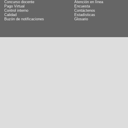
Concurso docente
Atención en línea
Pago Virtual
Encuesta
Control interno
Contáctenos
Calidad
Estadísticas
Buzón de notificaciones
Glosario