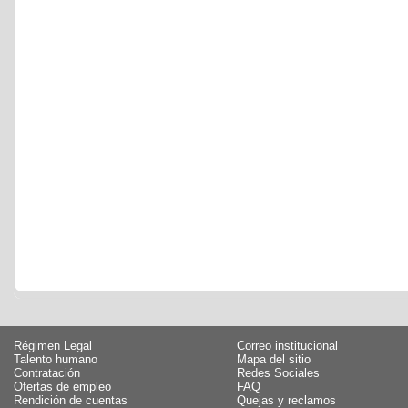
Régimen Legal
Correo institucional
Talento humano
Mapa del sitio
Contratación
Redes Sociales
Ofertas de empleo
FAQ
Rendición de cuentas
Quejas y reclamos