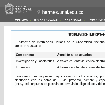
hermes.unal.edu.co
HERMES
INVESTIGACIÓN
EXTENSIÓN
LABORATO
INFORMACIÓN IMPORTA
El Sistema de Información Hermes de la Universidad Naciona
atención a usuarios:
Componente
Atención a los usuarios
Investigación y Laboratorios
A través del
chat
del correo electró
Extensión
A través del
chat
del correo electró
Para casos que requieran mayor especificidad y análisis, por 
electrónico con los datos de ID del proyecto, nombre y espec
(Incluyendo capturas de pantalla del formulario diligenciado y del e