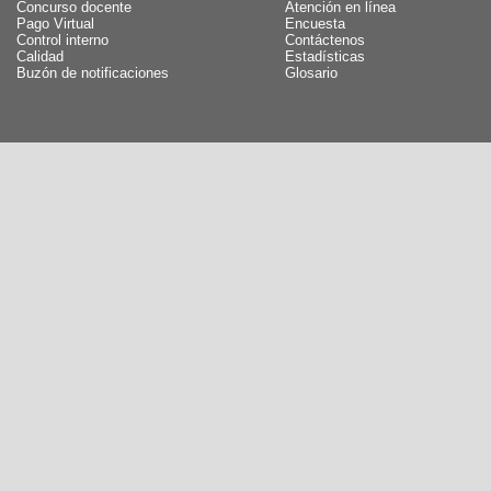
Concurso docente
Atención en línea
Pago Virtual
Encuesta
Control interno
Contáctenos
Calidad
Estadísticas
Buzón de notificaciones
Glosario