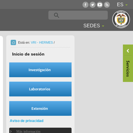
ES
SEDES
Está en:
VRI - HERMES
/
Inicio de sesión
Aviso de privacidad
Más información