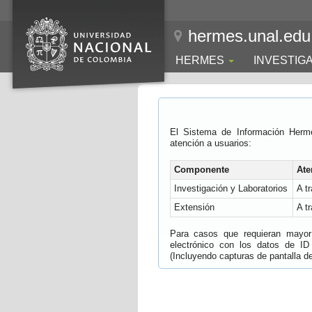
hermes.unal.edu
HERMES
INVESTIG
El Sistema de Información Herm
atención a usuarios:
Componente
Ate
Investigación y Laboratorios
A t
Extensión
A t
Para casos que requieran mayor e
electrónico con los datos de ID
(Incluyendo capturas de pantalla del