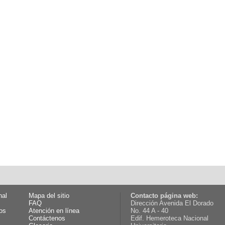
nal
Mapa del sitio
Contacto página web:
FAQ
Dirección Avenida El Dorado
os
Atención en línea
No. 44 A - 40
Contáctenos
Edif. Hemeroteca Nacional