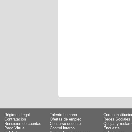
Régimen Legal
Talento humano
Correo institucio
Contratación
Ofertas de empleo
Redes Sociales
Rendición de cuentas
Concurso docente
Quejas y reclam
Pago Virtual
Control interno
Encuesta