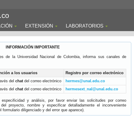
.co
ACIÓN
EXTENSIÓN
LABORATORIOS
INFORMACIÓN IMPORTANTE
es de la Universidad Nacional de Colombia, informa sus canales de
nción a los usuarios
Registro por correo electrónico
ravés del
chat
del correo electrónico
hermes@unal.edu.co
ravés del
chat
del correo electrónico
hermesext_nal@unal.edu.co
specificidad y análisis, por favor enviar las solicitudes por correo
 del proyecto, nombre y especificar detalladamente el inconveniente
 formulario diligenciado y del error que aparece).