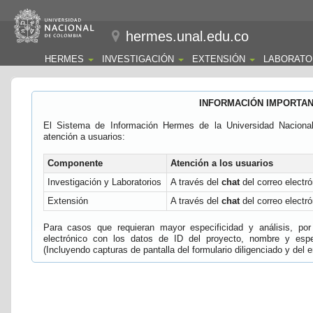
hermes.unal.edu.co
HERMES
INVESTIGACIÓN
EXTENSIÓN
LABORATO
INFORMACIÓN IMPORTA
El Sistema de Información Hermes de la Universidad Naciona
atención a usuarios:
Componente
Atención a los usuarios
Investigación y Laboratorios
A través del
chat
del correo electró
Extensión
A través del
chat
del correo electró
Para casos que requieran mayor especificidad y análisis, por 
electrónico con los datos de ID del proyecto, nombre y espec
(Incluyendo capturas de pantalla del formulario diligenciado y del e