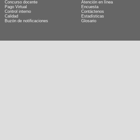
Concurso docente
Atención en línea
Pago Virtual
Encuesta
Control interno
Contáctenos
Calidad
Estadísticas
Buzón de notificaciones
Glosario