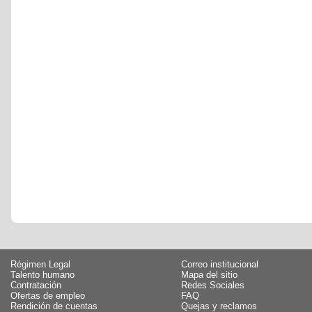
Régimen Legal
Correo institucional
Talento humano
Mapa del sitio
Contratación
Redes Sociales
Ofertas de empleo
FAQ
Rendición de cuentas
Quejas y reclamos