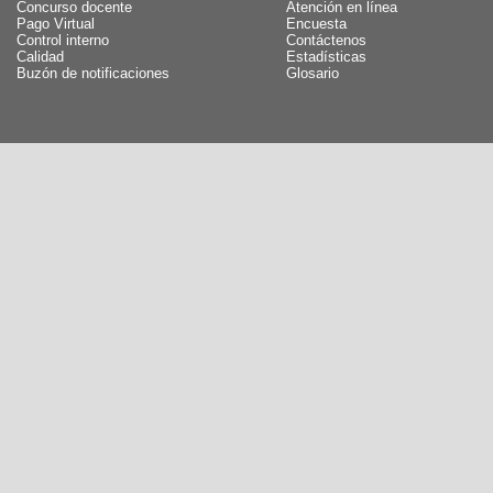
Concurso docente
Atención en línea
Pago Virtual
Encuesta
Control interno
Contáctenos
Calidad
Estadísticas
Buzón de notificaciones
Glosario