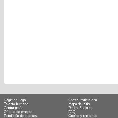
Régimen Legal
Correo institucional
Talento humano
Mapa del sitio
Contratación
Redes Sociales
Ofertas de empleo
FAQ
Rendición de cuentas
Quejas y reclamos