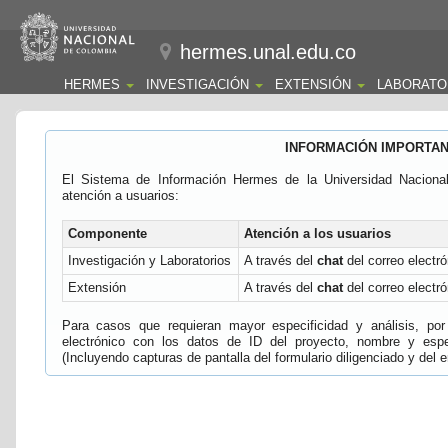
hermes.unal.edu.co
HERMES
INVESTIGACIÓN
EXTENSIÓN
LABORATO
INFORMACIÓN IMPORTA
El Sistema de Información Hermes de la Universidad Naciona
atención a usuarios:
Componente
Atención a los usuarios
Investigación y Laboratorios
A través del
chat
del correo electró
Extensión
A través del
chat
del correo electró
Para casos que requieran mayor especificidad y análisis, por 
electrónico con los datos de ID del proyecto, nombre y espec
(Incluyendo capturas de pantalla del formulario diligenciado y del e