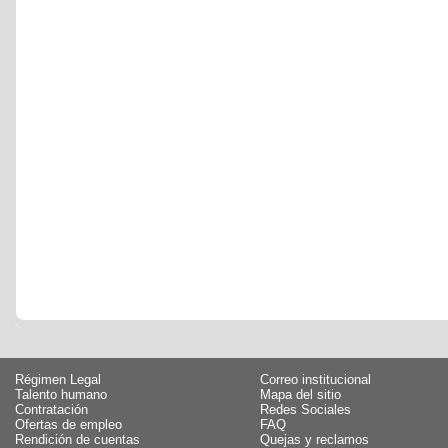
Régimen Legal
Correo institucional
Talento humano
Mapa del sitio
Contratación
Redes Sociales
Ofertas de empleo
FAQ
Rendición de cuentas
Quejas y reclamos