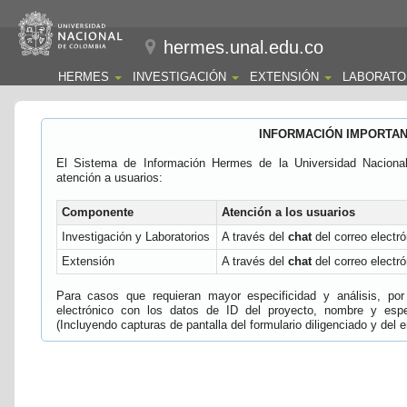
hermes.unal.edu.co
HERMES
INVESTIGACIÓN
EXTENSIÓN
LABORATO
INFORMACIÓN IMPORTA
El Sistema de Información Hermes de la Universidad Naciona
atención a usuarios:
Componente
Atención a los usuarios
Investigación y Laboratorios
A través del
chat
del correo electró
Extensión
A través del
chat
del correo electró
Para casos que requieran mayor especificidad y análisis, por 
electrónico con los datos de ID del proyecto, nombre y espec
(Incluyendo capturas de pantalla del formulario diligenciado y del e