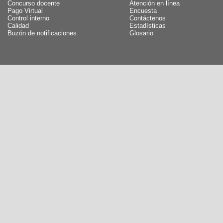
Concurso docente
Atención en línea
Pago Virtual
Encuesta
Control interno
Contáctenos
Calidad
Estadísticas
Buzón de notificaciones
Glosario