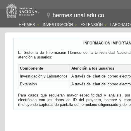
hermes.unal.edu.co
HERMES
INVESTIGACIÓN
EXTENSIÓN
LABORATO
INFORMACIÓN IMPORTA
El Sistema de Información Hermes de la Universidad Naciona
atención a usuarios:
Componente
Atención a los usuarios
Investigación y Laboratorios
A través del
chat
del correo electró
Extensión
A través del
chat
del correo electró
Para casos que requieran mayor especificidad y análisis, por 
electrónico con los datos de ID del proyecto, nombre y espec
(Incluyendo capturas de pantalla del formulario diligenciado y del e