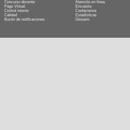
Concurso docente
Atención en línea
Pago Virtual
Encuesta
Control interno
Contáctenos
Calidad
Estadísticas
Buzón de notificaciones
Glosario