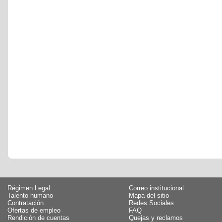
Régimen Legal
Correo institucional
Talento humano
Mapa del sitio
Contratación
Redes Sociales
Ofertas de empleo
FAQ
Rendición de cuentas
Quejas y reclamos