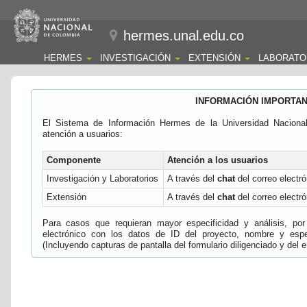
hermes.unal.edu.co
HERMES
INVESTIGACIÓN
EXTENSIÓN
LABORATO
INFORMACIÓN IMPORTA
El Sistema de Información Hermes de la Universidad Naciona
atención a usuarios:
Componente
Atención a los usuarios
Investigación y Laboratorios
A través del
chat
del correo electró
Extensión
A través del
chat
del correo electró
Para casos que requieran mayor especificidad y análisis, por 
electrónico con los datos de ID del proyecto, nombre y espec
(Incluyendo capturas de pantalla del formulario diligenciado y del e