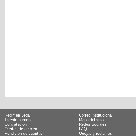
Régimen Legal
Correo institucional
Talento humano
Mapa del sitio
Contratación
Redes Sociales
Ofertas de empleo
FAQ
Rendición de cuentas
Quejas y reclamos