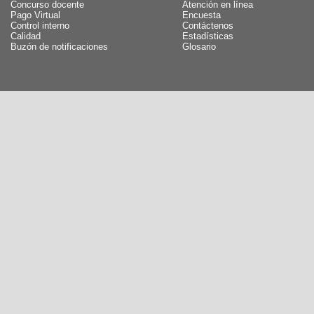
Concurso docente
Atención en línea
Pago Virtual
Encuesta
Control interno
Contáctenos
Calidad
Estadísticas
Buzón de notificaciones
Glosario