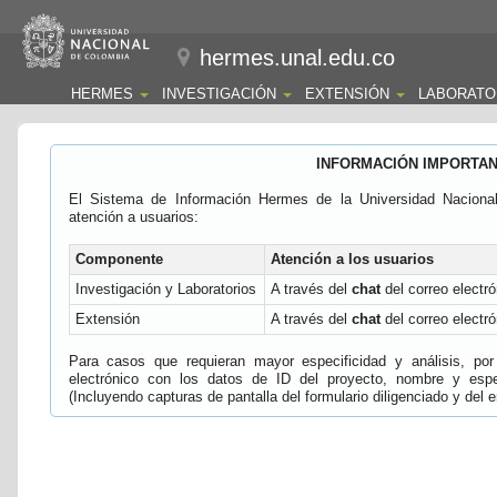
hermes.unal.edu.co
HERMES
INVESTIGACIÓN
EXTENSIÓN
LABORATO
INFORMACIÓN IMPORTA
El Sistema de Información Hermes de la Universidad Naciona
atención a usuarios:
Componente
Atención a los usuarios
Investigación y Laboratorios
A través del
chat
del correo electró
Extensión
A través del
chat
del correo electró
Para casos que requieran mayor especificidad y análisis, por 
electrónico con los datos de ID del proyecto, nombre y espec
(Incluyendo capturas de pantalla del formulario diligenciado y del e