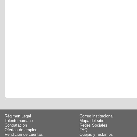
Régimen Legal
Correo institucional
Talento humano
Mapa del sitio
Contratación
Redes Sociales
Ofertas de empleo
FAQ
Rendición de cuentas
Quejas y reclamos