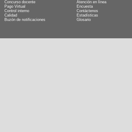
Concurso docente
Atención en línea
Pago Virtual
Encuesta
Control interno
Contáctenos
Calidad
Estadísticas
Buzón de notificaciones
Glosario