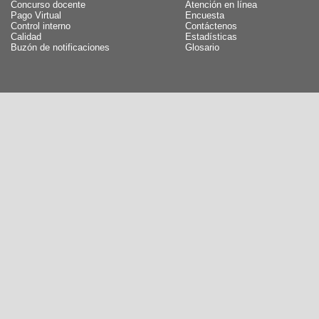
Concurso docente
Atención en línea
Pago Virtual
Encuesta
Control interno
Contáctenos
Calidad
Estadísticas
Buzón de notificaciones
Glosario