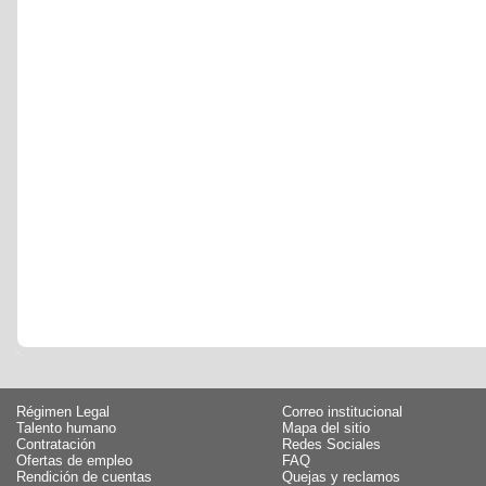
Régimen Legal
Correo institucional
Talento humano
Mapa del sitio
Contratación
Redes Sociales
Ofertas de empleo
FAQ
Rendición de cuentas
Quejas y reclamos