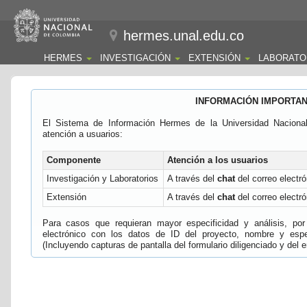
hermes.unal.edu.co
HERMES
INVESTIGACIÓN
EXTENSIÓN
LABORATO
INFORMACIÓN IMPORTA
El Sistema de Información Hermes de la Universidad Naciona
atención a usuarios:
Componente
Atención a los usuarios
Investigación y Laboratorios
A través del
chat
del correo electró
Extensión
A través del
chat
del correo electró
Para casos que requieran mayor especificidad y análisis, por 
electrónico con los datos de ID del proyecto, nombre y espec
(Incluyendo capturas de pantalla del formulario diligenciado y del e