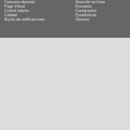
Concurso docente
Atención en línea
Pago Virtual
Encuesta
Control interno
Contáctenos
Calidad
Estadísticas
Buzón de notificaciones
Glosario