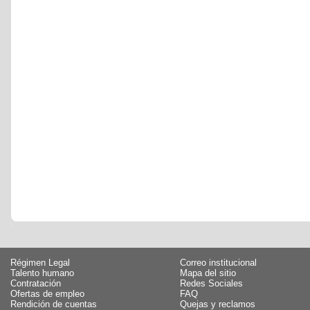
Régimen Legal
Correo institucional
Talento humano
Mapa del sitio
Contratación
Redes Sociales
Ofertas de empleo
FAQ
Rendición de cuentas
Quejas y reclamos