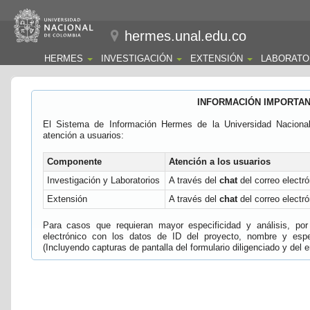
hermes.unal.edu.co
HERMES
INVESTIGACIÓN
EXTENSIÓN
LABORATO
INFORMACIÓN IMPORTA
El Sistema de Información Hermes de la Universidad Naciona
atención a usuarios:
Componente
Atención a los usuarios
Investigación y Laboratorios
A través del
chat
del correo electró
Extensión
A través del
chat
del correo electró
Para casos que requieran mayor especificidad y análisis, por 
electrónico con los datos de ID del proyecto, nombre y espec
(Incluyendo capturas de pantalla del formulario diligenciado y del e