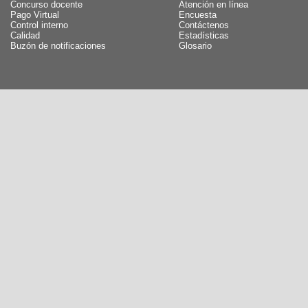
Concurso docente
Atención en línea
Pago Virtual
Encuesta
Control interno
Contáctenos
Calidad
Estadísticas
Buzón de notificaciones
Glosario