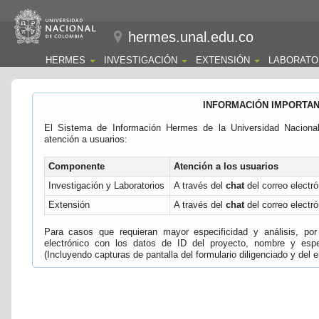
hermes.unal.edu.co
HERMES
INVESTIGACIÓN
EXTENSIÓN
LABORATO
INFORMACIÓN IMPORTA
El Sistema de Información Hermes de la Universidad Naciona
atención a usuarios:
Componente
Atención a los usuarios
Investigación y Laboratorios
A través del
chat
del correo electró
Extensión
A través del
chat
del correo electró
Para casos que requieran mayor especificidad y análisis, por 
electrónico con los datos de ID del proyecto, nombre y espec
(Incluyendo capturas de pantalla del formulario diligenciado y del e