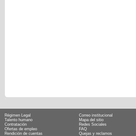
Régimen Legal
Correo institucional
Talento humano
Mapa del sitio
Contratación
Redes Sociales
Ofertas de empleo
FAQ
Rendición de cuentas
Quejas y reclamos