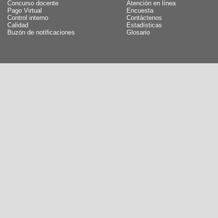
Concurso docente
Atención en línea
Pago Virtual
Encuesta
Control interno
Contáctenos
Calidad
Estadísticas
Buzón de notificaciones
Glosario