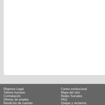
Régimen Legal
Correo institucional
Talento humano
Mapa del sitio
Contratación
Redes Sociales
Ofertas de empleo
FAQ
Rendición de cuentas
Quejas y reclamos