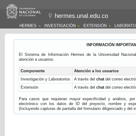
hermes.unal.edu.co
HERMES
INVESTIGACIÓN
EXTENSIÓN
LABORATO
INFORMACIÓN IMPORTA
El Sistema de Información Hermes de la Universidad Naciona
atención a usuarios:
Componente
Atención a los usuarios
Investigación y Laboratorios
A través del
chat
del correo electró
Extensión
A través del
chat
del correo electró
Para casos que requieran mayor especificidad y análisis, por 
electrónico con los datos de ID del proyecto, nombre y espec
(Incluyendo capturas de pantalla del formulario diligenciado y del e