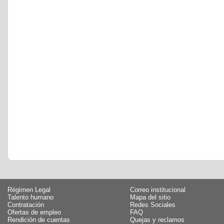
Régimen Legal
Correo institucional
Talento humano
Mapa del sitio
Contratación
Redes Sociales
Ofertas de empleo
FAQ
Rendición de cuentas
Quejas y reclamos