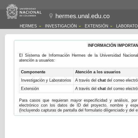
hermes.unal.edu.co
HERMES
INVESTIGACIÓN
EXTENSIÓN
LABORATO
INFORMACIÓN IMPORTA
El Sistema de Información Hermes de la Universidad Naciona
atención a usuarios:
Componente
Atención a los usuarios
Investigación y Laboratorios
A través del
chat
del correo electró
Extensión
A través del
chat
del correo electró
Para casos que requieran mayor especificidad y análisis, por 
electrónico con los datos de ID del proyecto, nombre y espec
(Incluyendo capturas de pantalla del formulario diligenciado y del e