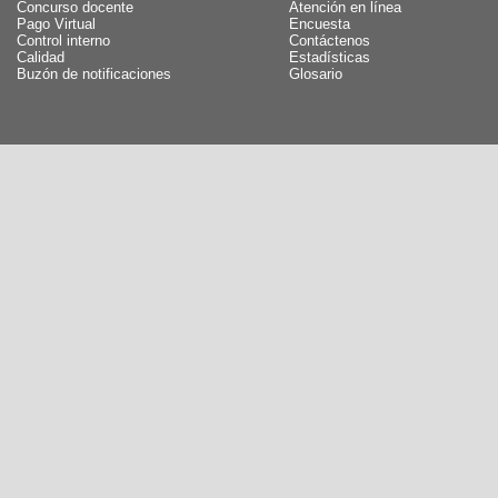
Concurso docente
Atención en línea
Pago Virtual
Encuesta
Control interno
Contáctenos
Calidad
Estadísticas
Buzón de notificaciones
Glosario