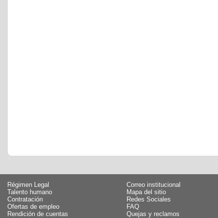
Régimen Legal
Correo institucional
Talento humano
Mapa del sitio
Contratación
Redes Sociales
Ofertas de empleo
FAQ
Rendición de cuentas
Quejas y reclamos