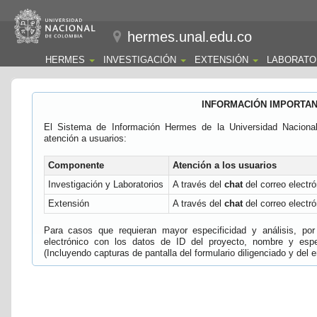
hermes.unal.edu.co
HERMES
INVESTIGACIÓN
EXTENSIÓN
LABORATO
INFORMACIÓN IMPORTA
El Sistema de Información Hermes de la Universidad Naciona
atención a usuarios:
Componente
Atención a los usuarios
Investigación y Laboratorios
A través del
chat
del correo electró
Extensión
A través del
chat
del correo electró
Para casos que requieran mayor especificidad y análisis, por 
electrónico con los datos de ID del proyecto, nombre y espec
(Incluyendo capturas de pantalla del formulario diligenciado y del e