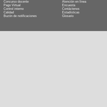
Concurso docente
Atención en línea
Pago Virtual
Encuesta
Control interno
Contáctenos
Calidad
Estadísticas
Buzón de notificaciones
Glosario