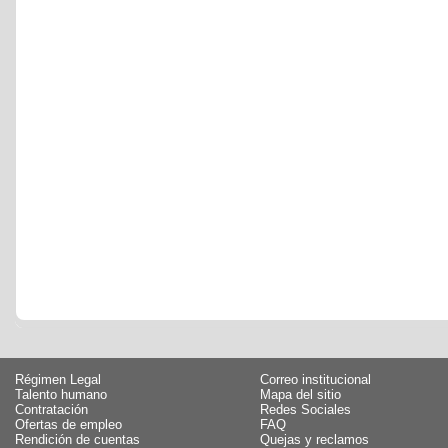
Régimen Legal
Correo institucional
Talento humano
Mapa del sitio
Contratación
Redes Sociales
Ofertas de empleo
FAQ
Rendición de cuentas
Quejas y reclamos