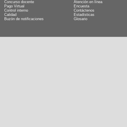
Concurso docente
Atención en línea
Pago Virtual
Encuesta
Control interno
Contáctenos
Calidad
Estadísticas
Buzón de notificaciones
Glosario