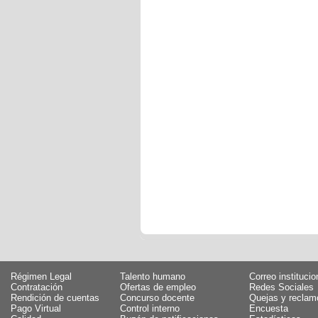
Régimen Legal
Talento humano
Correo institucio
Contratación
Ofertas de empleo
Redes Sociales
Rendición de cuentas
Concurso docente
Quejas y reclam
Pago Virtual
Control interno
Encuesta