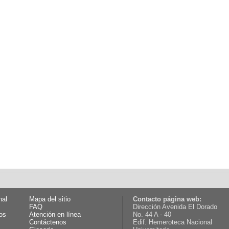
nal
Mapa del sitio
Contacto página web:
FAQ
Dirección Avenida El Dorado
os
Atención en línea
No. 44 A - 40
Contáctenos
Edif. Hemeroteca Nacional