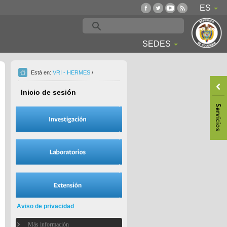
ES
SEDES
Está en:
VRI - HERMES
/
Inicio de sesión
Aviso de privacidad
Más información