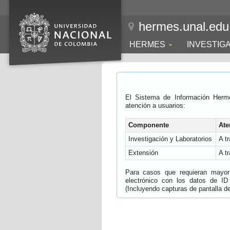
hermes.unal.edu
HERMES
INVESTIG
El Sistema de Información Herm
atención a usuarios:
Componente
Ate
Investigación y Laboratorios
A t
Extensión
A t
Para casos que requieran mayor e
electrónico con los datos de ID
(Incluyendo capturas de pantalla del