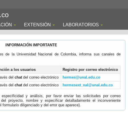
.co
ACIÓN
EXTENSIÓN
LABORATORIOS
INFORMACIÓN IMPORTANTE
es de la Universidad Nacional de Colombia, informa sus canales de
nción a los usuarios
Registro por correo electrónico
ravés del
chat
del correo electrónico
hermes@unal.edu.co
ravés del
chat
del correo electrónico
hermesext_nal@unal.edu.co
specificidad y análisis, por favor enviar las solicitudes por correo
 del proyecto, nombre y especificar detalladamente el inconveniente
 formulario diligenciado y del error que aparece).