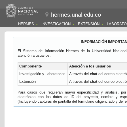
hermes.unal.edu.co
HERMES
INVESTIGACIÓN
EXTENSIÓN
LABORATO
INFORMACIÓN IMPORTA
El Sistema de Información Hermes de la Universidad Naciona
atención a usuarios:
Componente
Atención a los usuarios
Investigación y Laboratorios
A través del
chat
del correo electró
Extensión
A través del
chat
del correo electró
Para casos que requieran mayor especificidad y análisis, por 
electrónico con los datos de ID del proyecto, nombre y espec
(Incluyendo capturas de pantalla del formulario diligenciado y del e