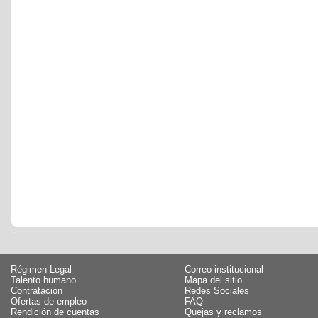
Régimen Legal
Correo institucional
Talento humano
Mapa del sitio
Contratación
Redes Sociales
Ofertas de empleo
FAQ
Rendición de cuentas
Quejas y reclamos