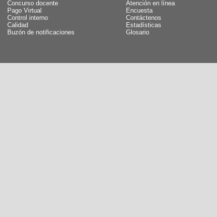
Concurso docente
Atención en línea
Pago Virtual
Encuesta
Control interno
Contáctenos
Calidad
Estadísticas
Buzón de notificaciones
Glosario