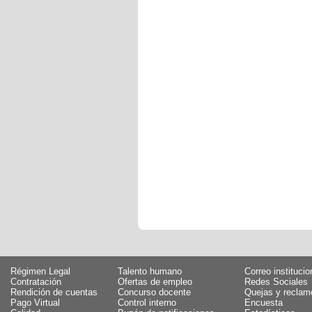
Régimen Legal
Talento humano
Correo institucio
Contratación
Ofertas de empleo
Redes Sociales
Rendición de cuentas
Concurso docente
Quejas y reclam
Pago Virtual
Control interno
Encuesta