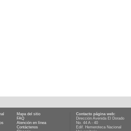
nal
Mapa del sitio
Contacto página web:
FAQ
Dirección Avenida El Dorado
os
Atención en línea
No. 44 A - 40
Contáctenos
Edif. Hemeroteca Nacional