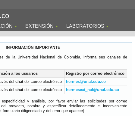
.co
ACIÓN
EXTENSIÓN
LABORATORIOS
INFORMACIÓN IMPORTANTE
es de la Universidad Nacional de Colombia, informa sus canales de
nción a los usuarios
Registro por correo electrónico
ravés del
chat
del correo electrónico
hermes@unal.edu.co
ravés del
chat
del correo electrónico
hermesext_nal@unal.edu.co
specificidad y análisis, por favor enviar las solicitudes por correo
 del proyecto, nombre y especificar detalladamente el inconveniente
 formulario diligenciado y del error que aparece).