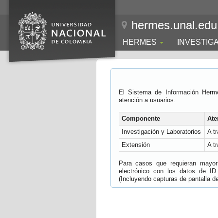
hermes.unal.edu
HERMES
INVESTIG
El Sistema de Información Herm
atención a usuarios:
Componente
Ate
Investigación y Laboratorios
A t
Extensión
A t
Para casos que requieran mayor e
electrónico con los datos de ID
(Incluyendo capturas de pantalla del