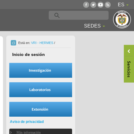
ES
SEDES
Está en:
VRI - HERMES
/
Inicio de sesión
Aviso de privacidad
Más información