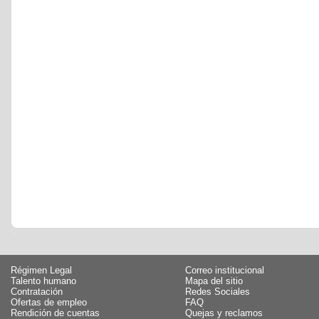
Régimen Legal
Correo institucional
Talento humano
Mapa del sitio
Contratación
Redes Sociales
Ofertas de empleo
FAQ
Rendición de cuentas
Quejas y reclamos