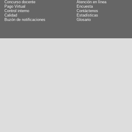
Concurso docente
Atención en línea
Pago Virtual
Encuesta
Control interno
Contáctenos
Calidad
Estadísticas
Buzón de notificaciones
Glosario