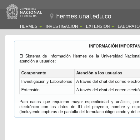
hermes.unal.edu.co
HERMES
INVESTIGACIÓN
EXTENSIÓN
LABORATO
INFORMACIÓN IMPORTA
El Sistema de Información Hermes de la Universidad Naciona
atención a usuarios:
Componente
Atención a los usuarios
Investigación y Laboratorios
A través del
chat
del correo electró
Extensión
A través del
chat
del correo electró
Para casos que requieran mayor especificidad y análisis, por 
electrónico con los datos de ID del proyecto, nombre y espec
(Incluyendo capturas de pantalla del formulario diligenciado y del e