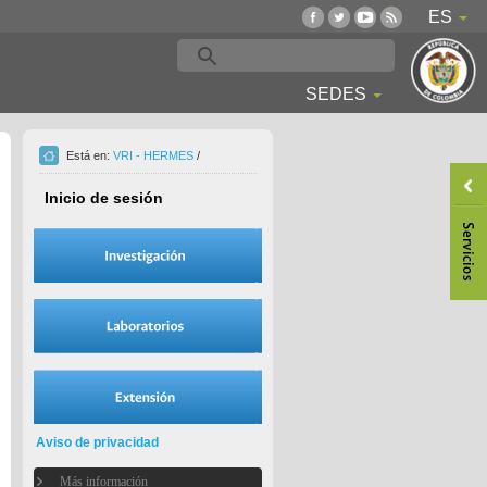
ES
SEDES
Está en:
VRI - HERMES
/
Inicio de sesión
Aviso de privacidad
Más información