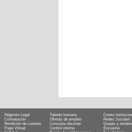
Régimen Legal
Talento humano
Correo institucio
Contratación
Ofertas de empleo
Redes Sociales
Rendición de cuentas
Concurso docente
Quejas y reclam
Pago Virtual
Control interno
Encuesta