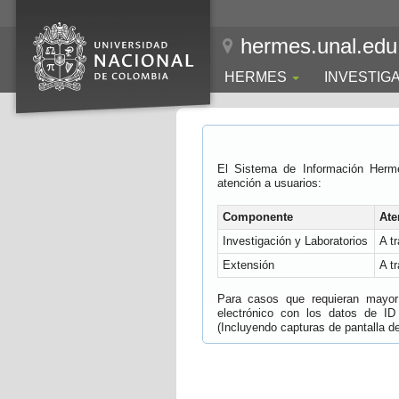
hermes.unal.edu
HERMES
INVESTIG
El Sistema de Información Herm
atención a usuarios:
Componente
Ate
Investigación y Laboratorios
A t
Extensión
A t
Para casos que requieran mayor e
electrónico con los datos de ID
(Incluyendo capturas de pantalla del