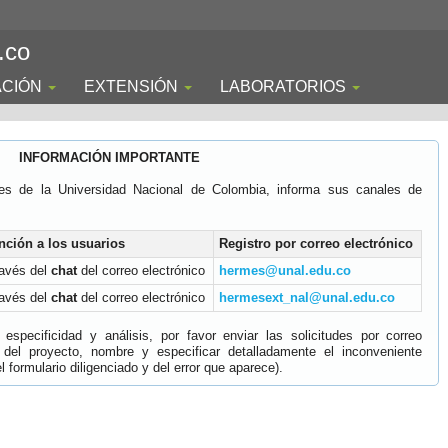
.co
ACIÓN
EXTENSIÓN
LABORATORIOS
INFORMACIÓN IMPORTANTE
es de la Universidad Nacional de Colombia, informa sus canales de
nción a los usuarios
Registro por correo electrónico
ravés del
chat
del correo electrónico
hermes@unal.edu.co
ravés del
chat
del correo electrónico
hermesext_nal@unal.edu.co
specificidad y análisis, por favor enviar las solicitudes por correo
 del proyecto, nombre y especificar detalladamente el inconveniente
 formulario diligenciado y del error que aparece).