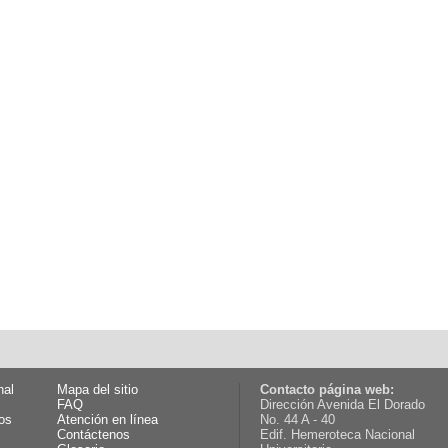
nal
Mapa del sitio
Contacto página web:
FAQ
Dirección Avenida El Dorado
os
Atención en línea
No. 44 A - 40
Contáctenos
Edif. Hemeroteca Nacional