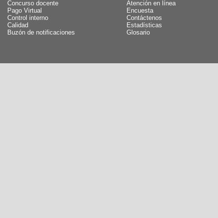
Concurso docente
Atención en línea
Pago Virtual
Encuesta
Control interno
Contáctenos
Calidad
Estadísticas
Buzón de notificaciones
Glosario