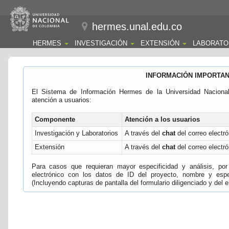
hermes.unal.edu.co
HERMES
INVESTIGACIÓN
EXTENSIÓN
LABORATO
INFORMACIÓN IMPORTA
El Sistema de Información Hermes de la Universidad Naciona
atención a usuarios:
Componente
Atención a los usuarios
Investigación y Laboratorios
A través del
chat
del correo electró
Extensión
A través del
chat
del correo electró
Para casos que requieran mayor especificidad y análisis, por 
electrónico con los datos de ID del proyecto, nombre y espec
(Incluyendo capturas de pantalla del formulario diligenciado y del e