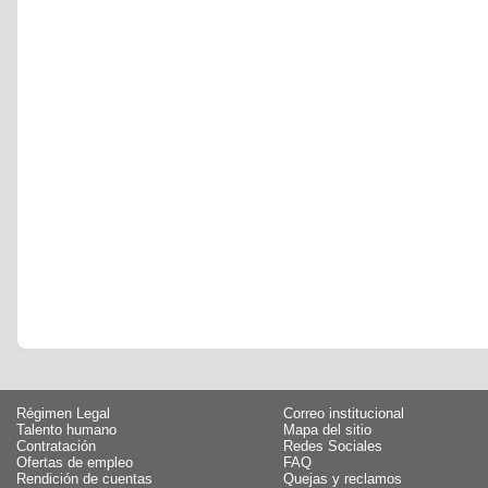
Régimen Legal
Correo institucional
Talento humano
Mapa del sitio
Contratación
Redes Sociales
Ofertas de empleo
FAQ
Rendición de cuentas
Quejas y reclamos