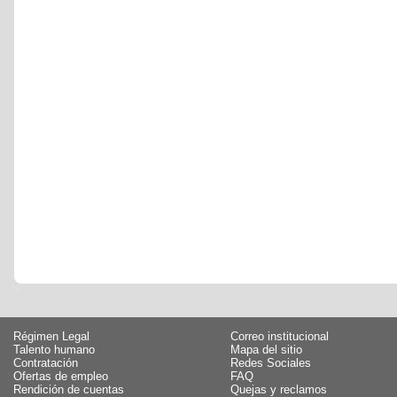
Régimen Legal
Correo institucional
Talento humano
Mapa del sitio
Contratación
Redes Sociales
Ofertas de empleo
FAQ
Rendición de cuentas
Quejas y reclamos