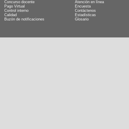
Concurso docente
Atención en línea
Pago Virtual
Encuesta
Control interno
Contáctenos
Calidad
Estadísticas
Buzón de notificaciones
Glosario