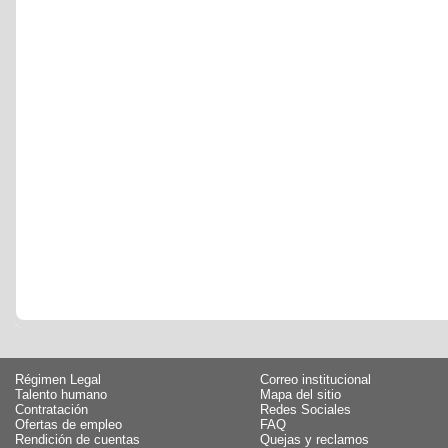
Régimen Legal
Correo institucional
Talento humano
Mapa del sitio
Contratación
Redes Sociales
Ofertas de empleo
FAQ
Rendición de cuentas
Quejas y reclamos