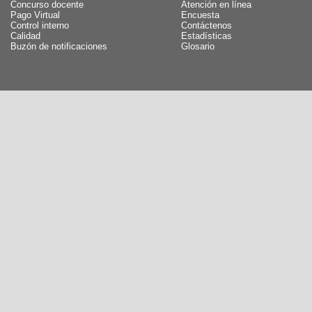
Concurso docente
Atención en línea
Pago Virtual
Encuesta
Control interno
Contáctenos
Calidad
Estadísticas
Buzón de notificaciones
Glosario