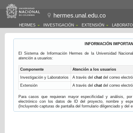
hermes.unal.edu.co
HERMES
INVESTIGACIÓN
EXTENSIÓN
LABORATO
INFORMACIÓN IMPORTA
El Sistema de Información Hermes de la Universidad Naciona
atención a usuarios:
Componente
Atención a los usuarios
Investigación y Laboratorios
A través del
chat
del correo electró
Extensión
A través del
chat
del correo electró
Para casos que requieran mayor especificidad y análisis, por 
electrónico con los datos de ID del proyecto, nombre y espec
(Incluyendo capturas de pantalla del formulario diligenciado y del e