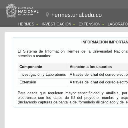
hermes.unal.edu.co
HERMES
INVESTIGACIÓN
EXTENSIÓN
LABORATO
INFORMACIÓN IMPORTA
El Sistema de Información Hermes de la Universidad Naciona
atención a usuarios:
Componente
Atención a los usuarios
Investigación y Laboratorios
A través del
chat
del correo electró
Extensión
A través del
chat
del correo electró
Para casos que requieran mayor especificidad y análisis, por 
electrónico con los datos de ID del proyecto, nombre y espec
(Incluyendo capturas de pantalla del formulario diligenciado y del e