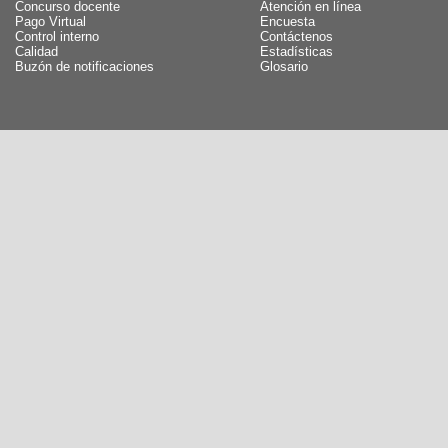
Concurso docente
Atención en línea
Pago Virtual
Encuesta
Control interno
Contáctenos
Calidad
Estadísticas
Buzón de notificaciones
Glosario