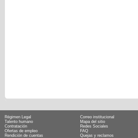
Régimen Legal
Correo institucional
Talento humano
Mapa del sitio
Contratación
Redes Sociales
Ofertas de empleo
FAQ
Rendición de cuentas
Quejas y reclamos