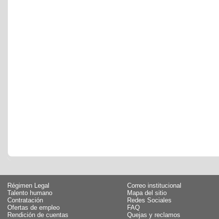
Régimen Legal
Correo institucional
Talento humano
Mapa del sitio
Contratación
Redes Sociales
Ofertas de empleo
FAQ
Rendición de cuentas
Quejas y reclamos