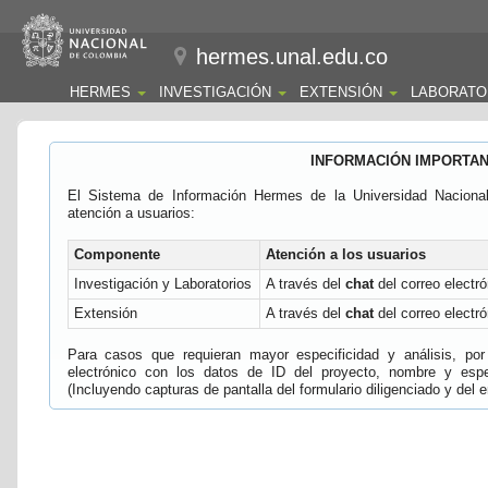
hermes.unal.edu.co
HERMES
INVESTIGACIÓN
EXTENSIÓN
LABORATO
INFORMACIÓN IMPORTA
El Sistema de Información Hermes de la Universidad Naciona
atención a usuarios:
Componente
Atención a los usuarios
Investigación y Laboratorios
A través del
chat
del correo electró
Extensión
A través del
chat
del correo electró
Para casos que requieran mayor especificidad y análisis, por 
electrónico con los datos de ID del proyecto, nombre y espec
(Incluyendo capturas de pantalla del formulario diligenciado y del e