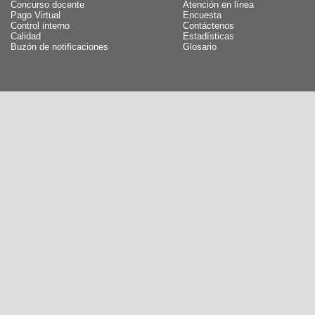
Concurso docente
Atención en línea
Pago Virtual
Encuesta
Control interno
Contáctenos
Calidad
Estadísticas
Buzón de notificaciones
Glosario