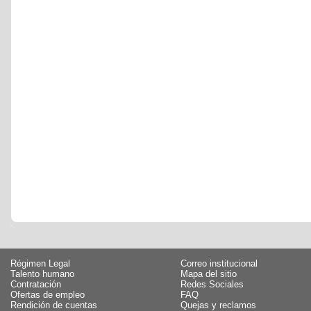
Régimen Legal
Correo institucional
Talento humano
Mapa del sitio
Contratación
Redes Sociales
Ofertas de empleo
FAQ
Rendición de cuentas
Quejas y reclamos