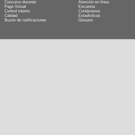
Concurso docente
Atención en línea
Pago Virtual
Encuesta
Control interno
Contáctenos
Calidad
Estadísticas
Buzón de notificaciones
Glosario