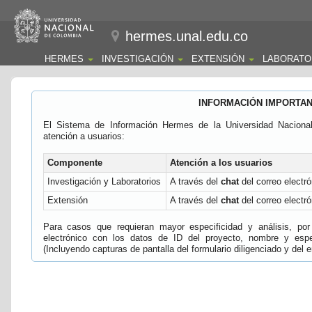
hermes.unal.edu.co
HERMES
INVESTIGACIÓN
EXTENSIÓN
LABORATO
INFORMACIÓN IMPORTA
El Sistema de Información Hermes de la Universidad Naciona
atención a usuarios:
Componente
Atención a los usuarios
Investigación y Laboratorios
A través del
chat
del correo electró
Extensión
A través del
chat
del correo electró
Para casos que requieran mayor especificidad y análisis, por 
electrónico con los datos de ID del proyecto, nombre y espec
(Incluyendo capturas de pantalla del formulario diligenciado y del e