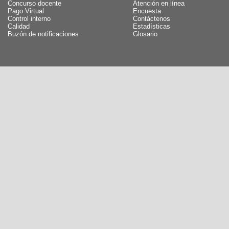
Concurso docente
Atención en línea
Pago Virtual
Encuesta
Control interno
Contáctenos
Calidad
Estadísticas
Buzón de notificaciones
Glosario