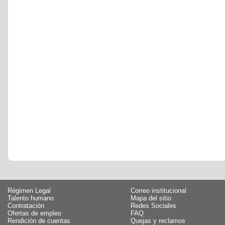
Régimen Legal
Correo institucional
Talento humano
Mapa del sitio
Contratación
Redes Sociales
Ofertas de empleo
FAQ
Rendición de cuentas
Quejas y reclamos