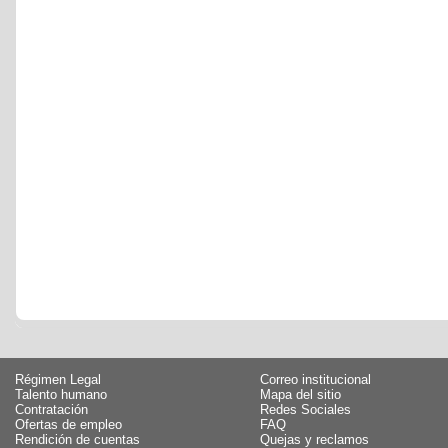
Régimen Legal
Correo institucional
Talento humano
Mapa del sitio
Contratación
Redes Sociales
Ofertas de empleo
FAQ
Rendición de cuentas
Quejas y reclamos