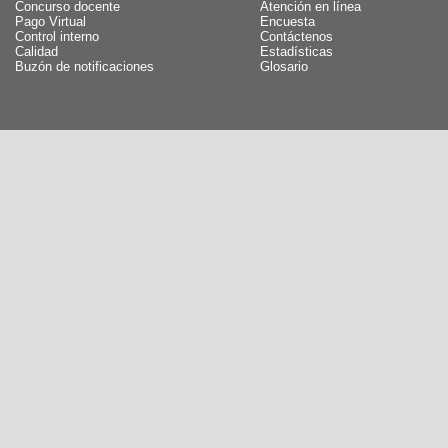
Concurso docente
Atención en línea
Pago Virtual
Encuesta
Control interno
Contáctenos
Calidad
Estadísticas
Buzón de notificaciones
Glosario