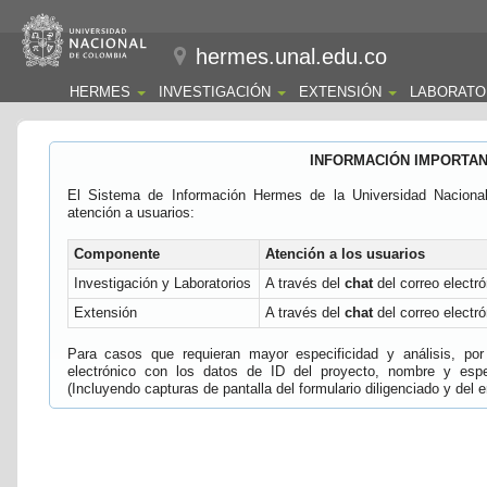
hermes.unal.edu.co
HERMES
INVESTIGACIÓN
EXTENSIÓN
LABORATO
INFORMACIÓN IMPORTA
El Sistema de Información Hermes de la Universidad Naciona
atención a usuarios:
Componente
Atención a los usuarios
Investigación y Laboratorios
A través del
chat
del correo electró
Extensión
A través del
chat
del correo electró
Para casos que requieran mayor especificidad y análisis, por 
electrónico con los datos de ID del proyecto, nombre y espec
(Incluyendo capturas de pantalla del formulario diligenciado y del e