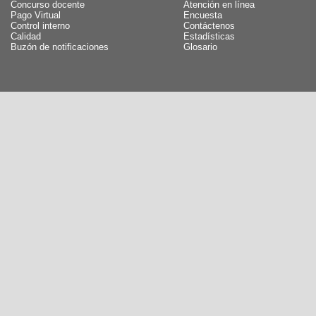
Concurso docente
Atención en línea
Pago Virtual
Encuesta
Control interno
Contáctenos
Calidad
Estadísticas
Buzón de notificaciones
Glosario