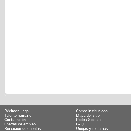
Régimen Legal
Correo institucional
Talento humano
Mapa del sitio
Contratación
Redes Sociales
Ofertas de empleo
FAQ
Rendición de cuentas
Quejas y reclamos