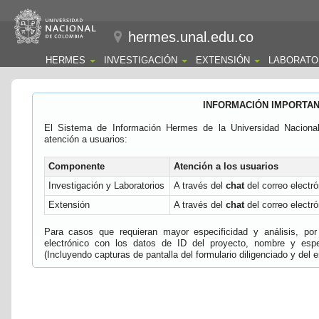
hermes.unal.edu.co
HERMES
INVESTIGACIÓN
EXTENSIÓN
LABORATO
INFORMACIÓN IMPORTA
El Sistema de Información Hermes de la Universidad Naciona
atención a usuarios:
Componente
Atención a los usuarios
Investigación y Laboratorios
A través del
chat
del correo electró
Extensión
A través del
chat
del correo electró
Para casos que requieran mayor especificidad y análisis, por 
electrónico con los datos de ID del proyecto, nombre y espec
(Incluyendo capturas de pantalla del formulario diligenciado y del e